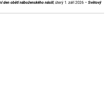
í den obětí náboženského násilí
; úterý 1. září 2026 –
Světový