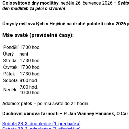
Celosvětové dny modlitby:
neděle 26. července 2026 –
Světo
den modliteb za péči o stvoření
.
Úmysly mší svatých v Hejčíně na druhé pololetí roku 2026
j
Mše svaté (pravidelné časy):
Pondělí
17:30 hod.
Úterý
není
Středa
17:30 hod.
Čtvrtek
17:30 hod.
Pátek
17:30 hod.
Sobota
8:00 hod.
7:00 hod.
Neděle
10:00 hod.
Adorace: pátek – po mši svaté do 21 hodin.
Duchovní obnova farnosti – P. Jan Vianney Hanáček, O.Carm
Sobota 28. 3. dopoledne (1. přednáška)