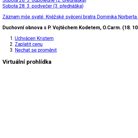
Sobota 28. 3. odpoledne (2. přednáška)
Sobota 28. 3. podvečer (3. přednáška)
Záznam mše svaté: Kněžské svěcení bratra Dominika Norberta Sm
Duchovní obnova s P. Vojtěchem Kodetem, O.Carm. (18. 10.
Uchvácen Kristem
Zaplatit cenu
Nechat se proměnit
Virtuální prohlídka